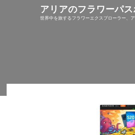
S
アリアのフラワーパスポ
k
i
世界中を旅するフラワーエクスプローラー、ア
p
t
o
c
o
n
t
e
n
t